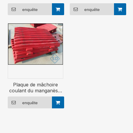
mâchoires en acier à
de mâchoire en pierre
manganèse élevé, cales,
portant des pièces
enquête
enquête
sièges bascules
remplacement de l'OEM
pour C6X, C130, PE
Series Global
Fournisseur
Plaque de mâchoire
coulant du manganèse,
partie de secours du
concasseur à mâchoire
enquête