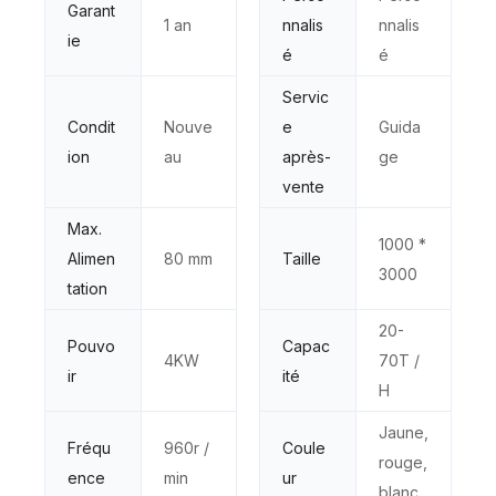
Garant
1 an
nnalis
nnalis
ie
é
é
Servic
Condit
Nouve
e
Guida
ion
au
après-
ge
vente
Max.
1000 *
Alimen
80 mm
Taille
3000
tation
20-
Pouvo
Capac
4KW
70T /
ir
ité
H
Jaune,
Fréqu
960r /
Coule
rouge,
ence
min
ur
blanc