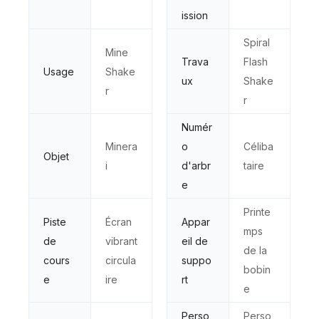
ission
Spiral
Mine
Trava
Flash
Usage
Shake
ux
Shake
r
r
Numér
Minera
o
Céliba
Objet
i
d'arbr
taire
e
Printe
Piste
Écran
Appar
mps
de
vibrant
eil de
de la
cours
circula
suppo
bobin
e
ire
rt
e
Perso
Perso