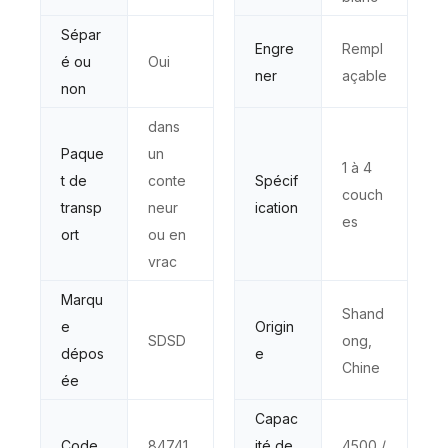
Sépar
Engre
Rempl
é ou
Oui
ner
açable
non
dans
Paque
un
1 à 4
t de
conte
Spécif
couch
transp
neur
ication
es
ort
ou en
vrac
Marqu
Shand
e
Origin
SDSD
ong,
dépos
e
Chine
ée
Capac
Code
84741
ité de
4500 /